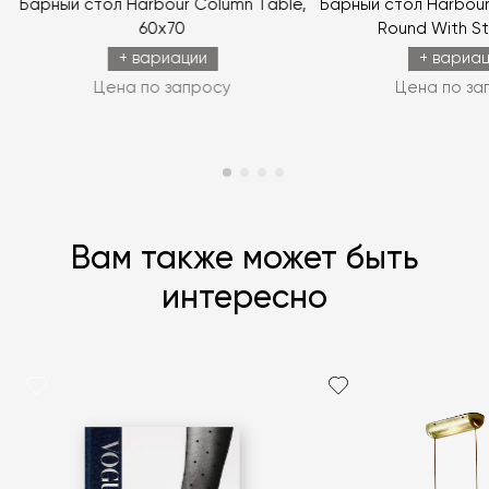
Барный стол Harbour Column Table,
Барный стол Harbour
60x70
Round With St
+ вариации
+ вариа
Цена по запросу
Цена по за
Вам также может быть
интересно