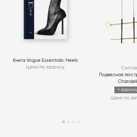
Книга Vogue Essentials: Heels
Цена по запросу
Contai
Подвесная люст
Chandel
+ вариа
Цена по за