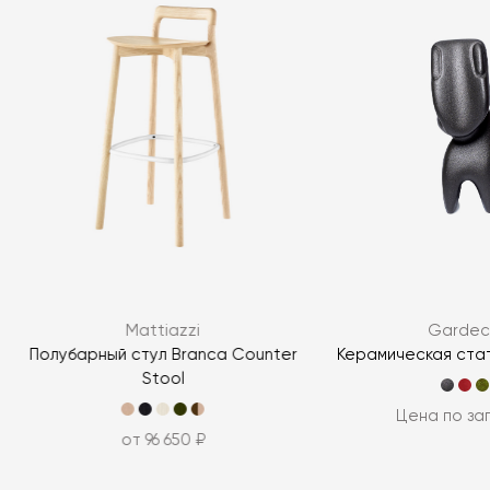
Mattiazzi
Garde
Полубарный стул Branca Counter
Керамическая ста
Stool
Цена по за
от 96 650 ₽