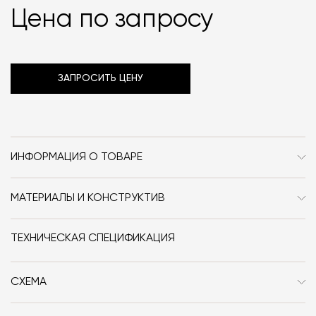
Цена по запросу
ЗАПРОСИТЬ ЦЕНУ
ИНФОРМАЦИЯ О ТОВАРЕ
Бренд
Potocco
МАТЕРИАЛЫ И КОНСТРУКТИВ
Стиль
Современный
Массив ясеня. Обивка: кожа или текстиль по карте
отделок фабрики. Наполнитель: огнестойкий
Особенности
Дерево / Кожа / Текстиль /
ТЕХНИЧЕСКАЯ СПЕЦИФИКАЦИЯ
пенополиуретан.
Без подлокотников / Со
спинкой / Барные (75 см)
СХЕМА
Дизайнер
Bernhardt & Vella