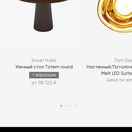
Sovet Italia
Tom Dix
Уличный стол Totem round
Настенный/Потолочн
Melt LED Surf
+ вариации
Цена по за
от 118 720 ₽