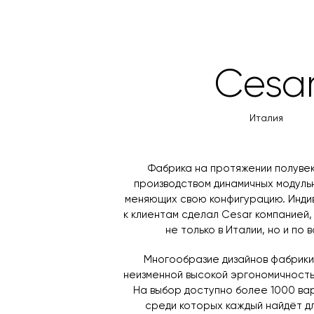
расположения шкафов до типа фа
конфигурацию в зависимости от
Фабрика Cesar всегда использу
Cesa
камень, стекло, металл и иннов
повреждениям и очень просты в 
Италия
сохраняя свою первоначальную э
Фабрика на протяжении полуве
производством динамичных модульн
меняющих свою конфигурацию. Инди
к клиентам сделал Cesar компанией,
не только в Италии, но и по 
Многообразие дизайнов фабрики
неизменной высокой эргономичность
На выбор доступно более 1000 ва
среди которых каждый найдёт дл