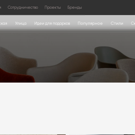
м
Сотрудничество
Проекты
Бренды
Популярное
Стили
ская
Улица
Идеи для подарков
С