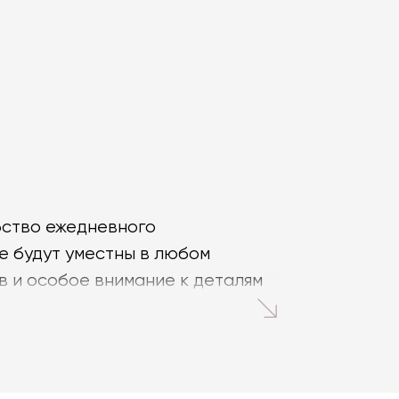
бство ежедневного
е будут уместны в любом
в и особое внимание к деталям
ия. Такие кухни считаются не
те легко изменить: от