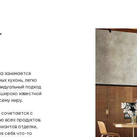
садов. Все модели легко дополняются новыми 
 пространства и предпочтений владельца.
ет только высококачественные материалы: мас
r
ационные композиты. Все поверхности устойчив
уходе. Благодаря современным технологиям кух
стетику и внешний вид.
ка занимается
ых кухонь, легко
видуальный подход
 широко известной
всему миру.
 сочетается с
ю всех продуктов.
риантов отделки,
я себя что-то