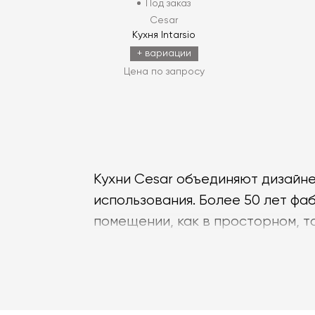
Под заказ
Cesar
Кухня Intarsio
+ вариации
Цена по запросу
Кухни Cesar объединяют дизайн
использования. Более 50 лет фа
помещении, как в просторном, т
помогли Cesar достичь высот не т
Бренд Cesar создает
премиальн
просто набором модулей, а прод