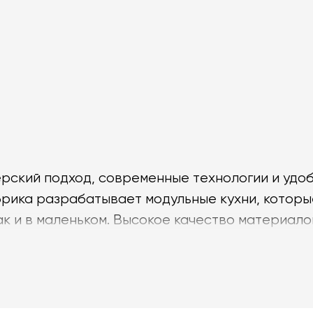
ерский подход, современные технологии и удо
брика разрабатывает модульные кухни, которы
ак и в маленьком. Высокое качество материало
олько в Италии, но и по всему миру.
ые кухни
, которые подстроятся под ваши желан
уманной системой, где каждый элемент вы може