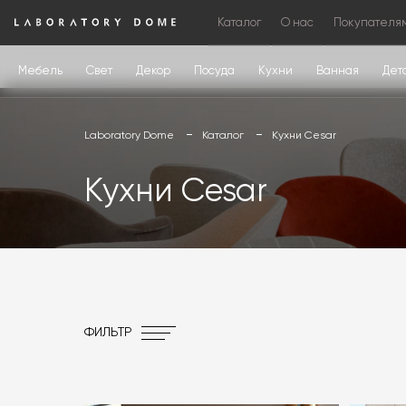
Каталог
О нас
Покупателя
Мебель
Свет
Декор
Посуда
Кухни
Ванная
Дет
Laboratory Dome
Каталог
Кухни Cesar
Кухни Cesar
ФИЛЬТР