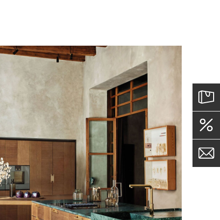
секциями, изменяя свою
сив дерева, натуральный
ы к влаге, механическим
ни Cesar служат долгие годы,