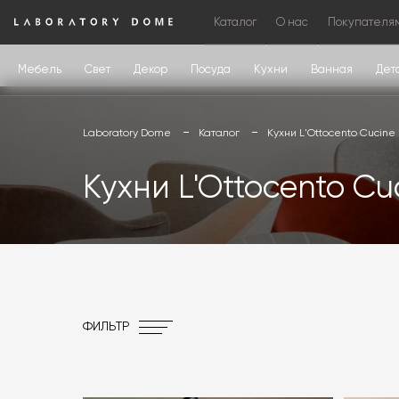
Каталог
О нас
Покупателя
Мебель
Свет
Декор
Посуда
Кухни
Ванная
Дет
Laboratory Dome
Каталог
Кухни L'Ottocento Сucine
Кухни L'Ottocento Сu
ФИЛЬТР