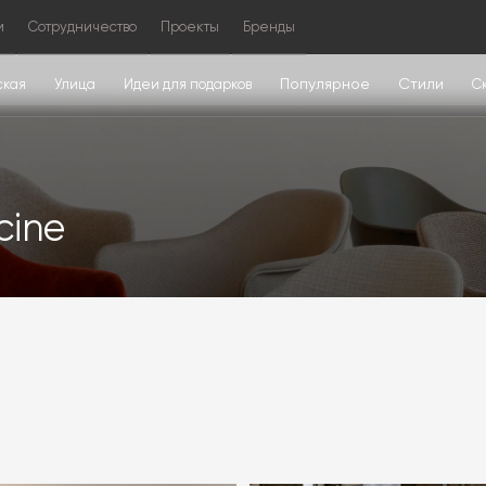
м
Сотрудничество
Проекты
Бренды
Популярное
Стили
ская
Улица
Идеи для подарков
С
cine