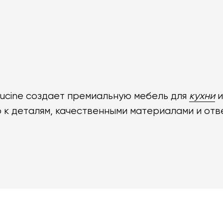
Cucine создает премиальную мебель для
кухни
 к деталям, качественными материалами и отв
дставлены официальные модели L'Ottocento Cuc
рики производителя.
лекции, гармонично сочетая в себе классическ
шаблонов — каждая кухня L'Ottocento уникальн