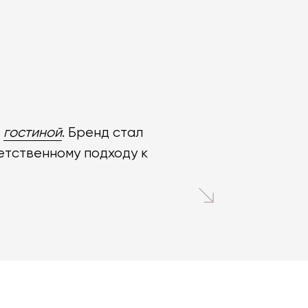
и
гостиной
. Бренд стал
етственному подходу к
ine, доступные под заказ для
ую элегантность и современные
а и адаптируется под интерьер