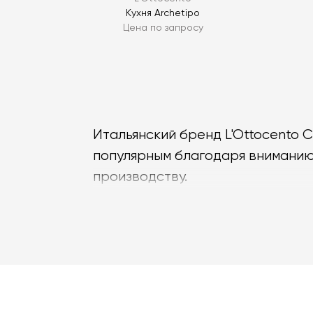
Кухня Archetipo
Цена по запросу
Итальянский бренд L'Ottocento 
популярным благодаря вниманию
производству.
В магазине Laboratory Dome пре
вашего проекта напрямую с фаб
L'Ottocento Cucine создает кол
решения. Здесь нет однотипных 
заказчика.