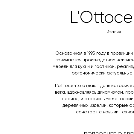
L'Ottoce
В создании кухонь L'Ottocento 
ореха, дуба и ясеня отлично сох
мрамора, стекла и металла прид
Италия
Каждая кухня L'Ottocento адапт
Основанная в 1993 году в провинци
позволяет создать дизайнерско
занимается производством неизме
мебели для кухни и гостиной, реализ
Мы поможем вам подобрать опти
эргономически актуальные
доставку по Санкт-Петербургу и
L'ottocento отдают дань историчес
века, вдохновляясь динамизмом, пр
период, и старинными методами
деревянных изделий, которые ф
сочетает с новыми техно