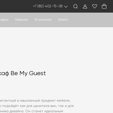
+7 (812) 402-75-08
кидки
Новинки
В наличии
Select
аф Be My Guest
легантный и изысканный предмет мебели,
 подойдёт как для ценителя вин, так и для
нника дизайна. Он станет идеальным