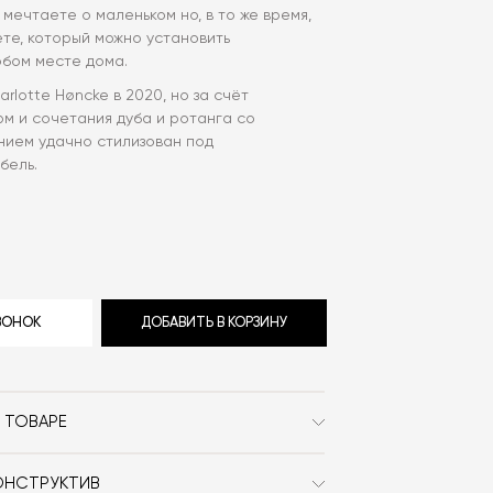
 мечтаете о маленьком но, в то же время,
те, который можно установить
юбом месте дома.
rlotte Høncke в 2020, но за счёт
м и сочетания дуба и ротанга со
нием удачно стилизован под
бель.
ЗВОНОК
ДОБАВИТЬ В КОРЗИНУ
 ТОВАРЕ
Warm Nordic
ОНСТРУКТИВ
Сканди