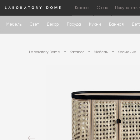
Каталог
О нас
Покупателя
Мебель
Свет
Декор
Посуда
Кухни
Ванная
Дет
Laboratory Dome
Каталог
Мебель
Хранение