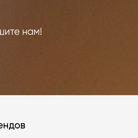
шите нам!
ендов