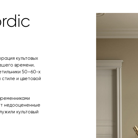
заявку по форм
свяжется с вам
время и дату д
rdic
орация культовых
ашего времени.
етильники 50—60-х
 стиле и цветовой
временниками
ет недооцененные
лужили культовый