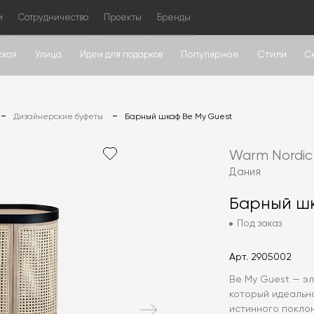
м
Сотрудничество
Проекты
Бренды
Популярное
Стили
ская
Улица
Идеи для подарков
С
Дизайнерские буфеты
Барный шкаф Be My Guest
Warm Nordic
Дания
Барный шк
Под заказ
Арт.
2905002
Be My Guest — э
который идеально
истинного покло