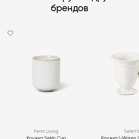
брендов
Я согласен с
политикой персональных данных
ЗАДАТЬ ВОПРОС
Ferm Living
Selett
ЗАДАТЬ ВОПРОС
Кружка Sekki Cup
Кружка I-Wares 