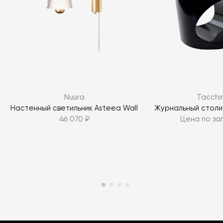
Nuura
Tacchin
к
Настенный светильник Asteea Wall
Журнальный столик
46 070 ₽
Цена по за