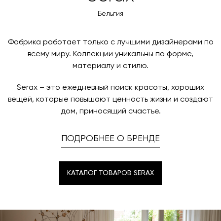
оплаты через банковский счет. Для оформления
контактных данных и адреса доставки. После
оплаты по счету, пожалуйста, свяжитесь с нами
Бельгия
поступления товара на терминал в городе
любым удобным для вас способом, либо оставьте
назначения представитель транспортной компании
заявку по форме обратной связи.
свяжется с вами, чтобы согласовать удобное для вас
Фабрика работает только с лучшими дизайнерами по
время и дату доставки.
всему миру. Коллекции уникальны по форме,
материалу и стилю.
Serax – это ежедневный поиск красоты, хороших
вещей, которые повышают ценность жизни и создают
дом, приносящий счастье.
ПОДРОБНЕЕ О БРЕНДЕ
КАТАЛОГ ТОВАРОВ SERAX
КАТАЛОГ ТОВАРОВ SERAX