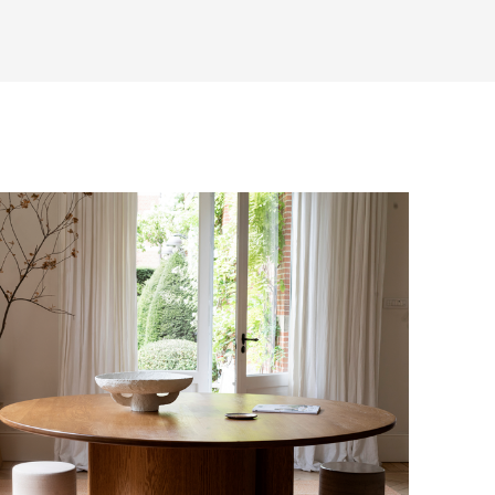
аза – учитываются адрес и габариты
товары будут готовы к отправке, наш
е воспользоваться возможностью
тся с вами для согласования
анковский счет. Для оформления
ных и адреса доставки. После
у, пожалуйста, свяжитесь с нами
вара на терминал в городе
для вас способом, либо оставьте
едставитель транспортной компании
е обратной связи.
и, чтобы согласовать удобное для вас
оставки.