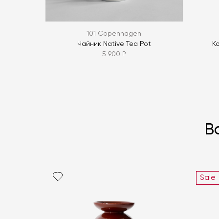
101 Copenhagen
Чайник Native Tea Pot
К
5 900 ₽
В
Sale