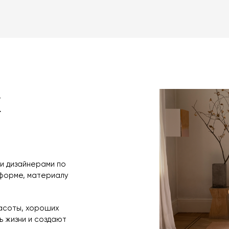
оформлении зак
товара. Когда 
Вы также может
менеджер свяже
оплаты через б
контактных дан
оплаты по счет
поступления то
любым удобным 
назначения пр
заявку по форм
свяжется с вам
время и дату д
x
и дизайнерами по
 форме, материалу
расоты, хороших
 жизни и создают