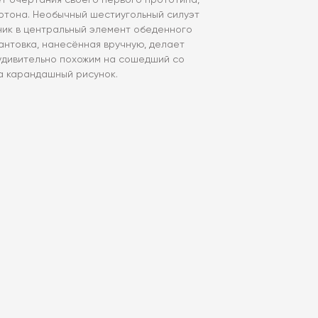
ет очертания своего первого прототипа,
артона. Необычный шестиугольный силуэт
ик в центральный элемент обеденного
антовка, нанесённая вручную, делает
удивительно похожим на сошедший со
а карандашный рисунок.
k