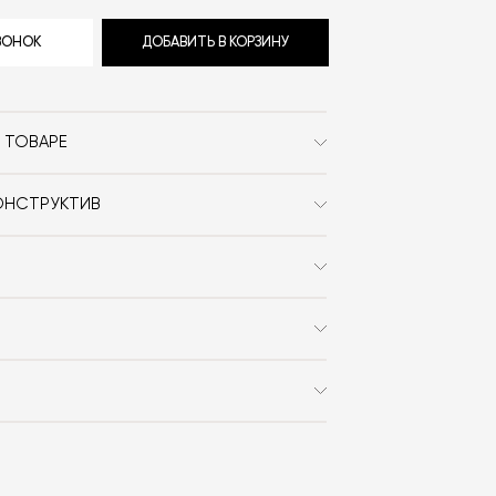
ЗВОНОК
ДОБАВИТЬ В КОРЗИНУ
 ТОВАРЕ
Serax
ОНСТРУКТИВ
необычной формы
Необычной формы
ник можно использовать в
 x В)
20.5х14.1х15.5
 машине и микроволновой печи.
Annebet Philips
 заказа в интернет-магазине вы
0% стоимости заказа и доставки,
White
на способом получения. Мы
ользоваться услугой доставки, либо
с платформой
PayKeeper
, благодаря
и самостоятельно. Стоимость
Black
ете оплатить заказ банковскими
матически рассчитывается при
asterCard, «МИР».