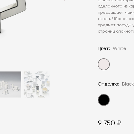
Blanche повторя
сделанного из к
превращает чайн
стола. Чёрная ок
предмет посуды 
страниц блокнот
Цвет:
White
Отделка:
Blac
9 750 ₽