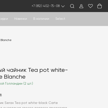
+7 (812) 402-75-08
кидки
Новинки
В наличии
Select
 Blanche
й чайник Tea pot white-
e Blanche
ой Голландии (2 шт.)
08
к Serax Tea pot white-black Carte