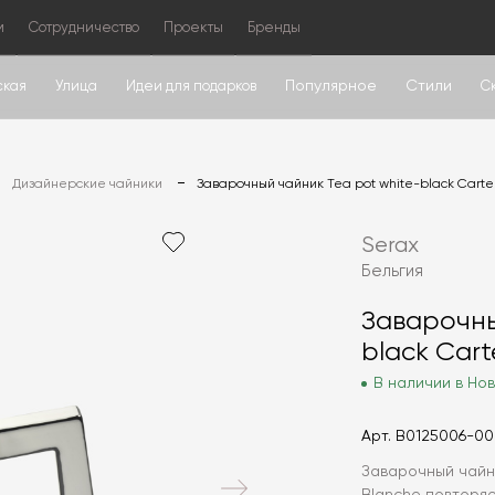
м
Сотрудничество
Проекты
Бренды
Популярное
Стили
ская
Улица
Идеи для подарков
С
Дизайнерские чайники
Заварочный чайник Tea pot white-black Carte
Serax
Бельгия
Заварочны
black Cart
В наличии в Нов
Арт.
B0125006-0
Заварочный чайни