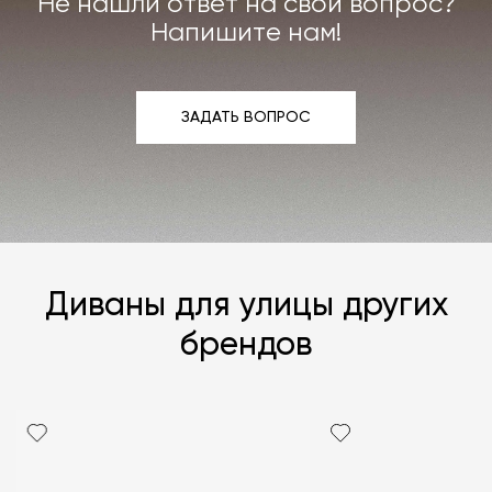
Не нашли ответ на свой вопрос?
Подробнее –
«Гарантия»
,
«Доставка и возврат»
.
Напишите нам!
ЗАДАТЬ ВОПРОС
ЗАДАТЬ ВОПРОС
Диваны для улицы других
брендов