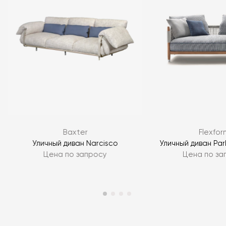
Я согласен с
политикой персональных данных
ЗАДАТЬ ВОПРОС
Baxter
Flexfor
ЗАДАТЬ ВОПРОС
Уличный диван Narcisco
Уличный диван Par
Цена по запросу
Цена по за