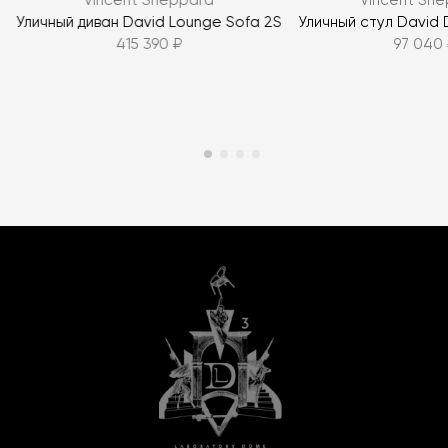
Vincent Sheppard
Vincent Sh
r
Уличный диван David Lounge Sofa 2S
Уличный стул David D
415 390 ₽
97 040 