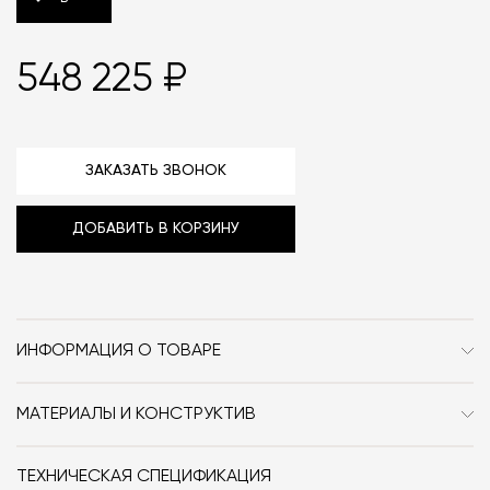
548 225 ₽
ЗАКАЗАТЬ ЗВОНОК
ДОБАВИТЬ В КОРЗИНУ
ИНФОРМАЦИЯ О ТОВАРЕ
Бренд
Vincent Sheppard
МАТЕРИАЛЫ И КОНСТРУКТИВ
Стиль
Современный / Сканди /
Каркас выполнен из тикового дерева, отделка – из
Джапанди
полипропиленового жгута.
ТЕХНИЧЕСКАЯ СПЕЦИФИКАЦИЯ