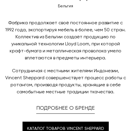
контактных данных и адреса доставки. После
оплаты по счету, пожалуйста, свяжитесь с нами
Бельгия
поступления товара на терминал в городе
любым удобным для вас способом, либо оставьте
назначения представитель транспортной компании
заявку по форме обратной связи.
свяжется с вами, чтобы согласовать удобное для вас
Фабрика продолжает своё постоянное развитие с
время и дату доставки.
1992 года, экспортируя мебель в более, чем 50 стран.
Коллектив из Бельгии создаёт продукцию по
уникальной технологии Lloyd Loom, при которой
крафт-бумага и металлическая проволока умело
вплетаются в предметы интерьера.
Сотрудничая с местными жителями Индонезии,
Vincent Sheppard совершенствует процесс работы с
ротангом, производя продукты, хранящие в себе
самобытные местные традиции ткачества.
ПОДРОБНЕЕ О БРЕНДЕ
КАТАЛОГ ТОВАРОВ VINCENT SHEPPARD