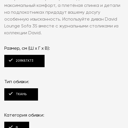
максимальный комфорт, а плетёная спинка и детали
на подлокотниках придадут вашему досугу
особенную изысканность. Используйте диван David
Lounge Sofa 3S вместе с журнальными столиками из
коллекции David.
Размер, см (Ш x Г x В):
209X87X73
Тип обивки:
ТКАНЬ
Категория обивки:
B