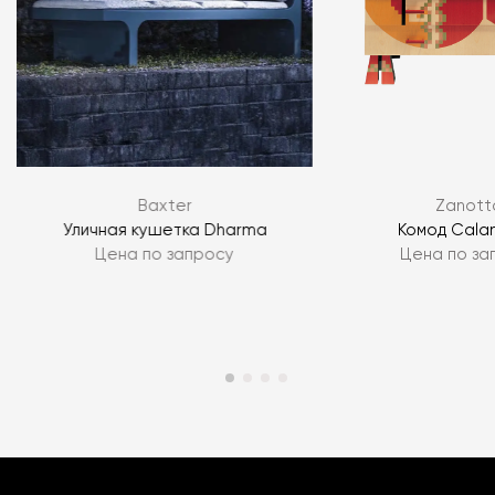
Baxter
Zanott
Уличная кушетка Dharma
Комод Cala
Цена по запросу
Цена по за