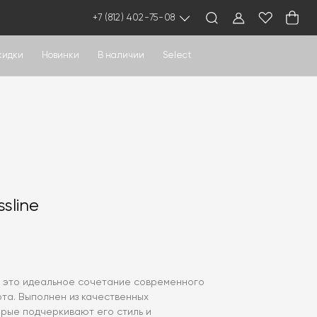
+7 (812) 402-75-08
кидки
Новинки
В наличии
Select
sline
 — это идеальное сочетание современного
та. Выполнен из качественных
орые подчеркивают его стиль и