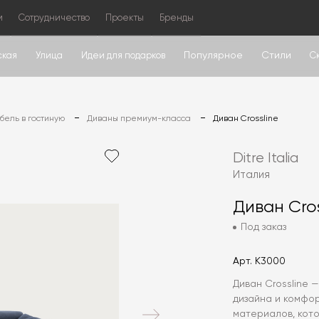
м
Сотрудничество
Проекты
Бренды
Популярное
Стили
ская
Улица
Идеи для подарков
С
ель в гостиную
Диваны премиум-класса
Диван Crossline
Ditre Italia
Италия
Диван Cros
Под заказ
Арт.
K3000
Диван Crossline
дизайна и комфор
материалов, кот