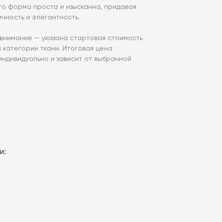
го форма проста и изысканна, придавая
чность и элегантность.
нимание — указана стартовая стоимость
й категории ткани. Итоговая цена
индивидуально и зависит от выбранной
и: