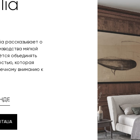
lia
lia рассказывает о
зводства мягкой
ётся объединять
остью, которая
ечному вниманию к
НДЕ
ITALIA
ITALIA