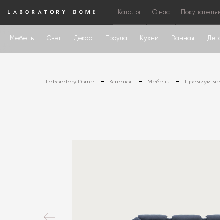
Каталог
О нас
Покупателя
Мебель
Свет
Декор
Посуда
Кухни
Ванная
Дет
Laboratory Dome
Каталог
Мебель
Премиум меб