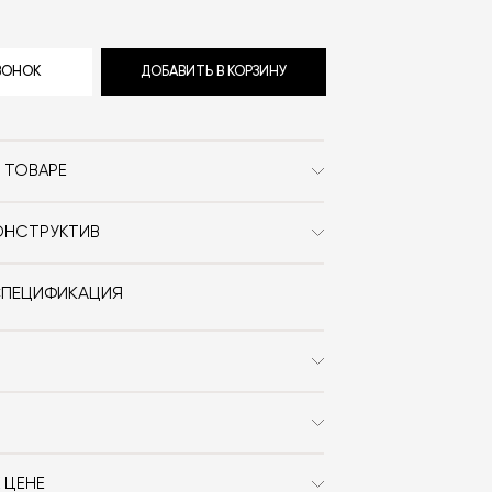
ЗВОНОК
ДОБАВИТЬ В КОРЗИНУ
 ТОВАРЕ
Ditre Italia
ОНСТРУКТИВ
Современный
ia Crossline доступен под заказ в
ях ткани и кожи. Увидеть их все вы
Металл / Кожа / Текстиль /
СПЕЦИФИКАЦИЯ
«Карта отделок».
Без ножек / Модульные /
Угловые
 x В)
268x104x73
Daniele Lo Scalzo Moscheri
ъёмные чехлы из ткани и несъёмные —
 имеет съёмные чехлы из ткани и кожи.
132
 ЦЕНЕ