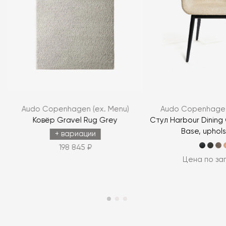
Audo Copenhagen (ex. Menu)
Audo Copenhagen
Ковёр Gravel Rug Grey
Стул Harbour Dining
Base, uphol
+ вариации
198 845 ₽
Цена по за