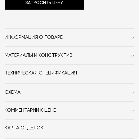
ЗАПРОСИТЬ ЦЕНУ
ИНФОРМАЦИЯ О ТОВАРЕ
Бренд
Audo Copenhagen (ex.
Menu)
МАТЕРИАЛЫ И КОНСТРУКТИВ
Каркас — сосна, фанера, МДФ. Сиденье, спинка и
Стиль
Современный / Сканди /
подлокотники — двойной слой пенопласта, пружины
ТЕХНИЧЕСКАЯ СПЕЦИФИКАЦИЯ
Джапанди / Минимализм
без провисания.
Особенности
Дерево / Текстиль / Без
СХЕМА
ножек / Модульные
Размер, см (Ш x Г x В)
236x86x70.5
КОММЕНТАРИЙ К ЦЕНЕ
Цена указана за следующую комплектацию:
Дизайнер
Norm Architects
Угловой модуль (86x86x70.5) — 2 шт.
КАРТА ОТДЕЛОК
Серединный модуль (75x86x70.5) — 1 шт.
Вес, кг
88