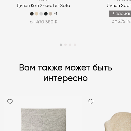
ЗАДАТЬ ВОПРОС
Диван Koti 2-seater Sofa
Диван Saar
e
ЗАДАТЬ ВОПРОС
+ вариа
+1
от 276 14
от 470 380 ₽
Вам также может быть
интересно