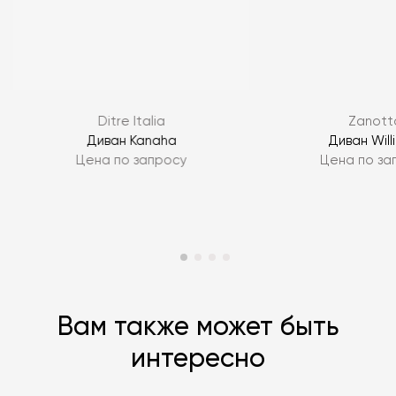
Я согласен с
политикой персональных данных
Ditre Italia
Zanott
ЗАДАТЬ ВОПРОС
Диван Kanaha
Диван Will
Цена по запросу
Цена по за
ЗАДАТЬ ВОПРОС
Вам также может быть
интересно