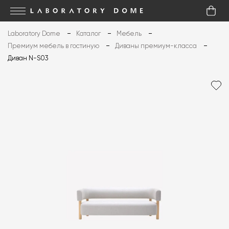
Laboratory Dome
Каталог
Мебель
Премиум мебель в гостиную
Диваны премиум-класса
Диван N-S03