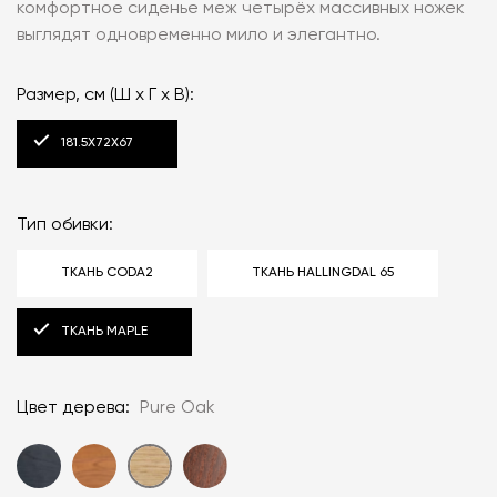
комфортное сиденье меж четырёх массивных ножек
выглядят одновременно мило и элегантно.
Размер, см (Ш x Г x В):
181.5Х72Х67
Тип обивки:
ТКАНЬ CODA2
ТКАНЬ HALLINGDAL 65
ТКАНЬ MAPLE
Цвет дерева:
Pure Oak