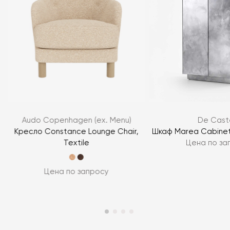
Audo Copenhagen (ex. Menu)
De Caste
Кресло Constance Lounge Chair,
Шкаф Marea Cabinet I
Textile
Цена по за
Цена по запросу