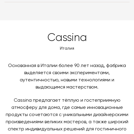
Вы можете воспользоваться услугой доставки, либо
с платформой
PayKeeper
, благодаря которой вы
забрать покупки самостоятельно. Стоимость
можете оплатить заказ банковскими картами Visa,
доставки автоматически рассчитывается при
MasterCard, «МИР».
оформлении заказа – учитываются адрес и габариты
товара. Когда товары будут готовы к отправке, наш
Вы также можете воспользоваться возможностью
Cassina
менеджер свяжется с вами для согласования
оплаты через банковский счет. Для оформления
контактных данных и адреса доставки. После
оплаты по счету, пожалуйста, свяжитесь с нами
Италия
поступления товара на терминал в городе
любым удобным для вас способом, либо оставьте
назначения представитель транспортной компании
заявку по форме обратной связи.
свяжется с вами, чтобы согласовать удобное для вас
Основанная в Италии более 90 лет назад, фабрика
время и дату доставки.
выделяется своими экспериментами,
аутентичностью, новыми технологиями и
выдающимся мастерством.
Cassina предлагает тёплую и гостеприимную
атмосферу для дома, где самые инновационные
продукты сочетаются с уникальными дизайнерскими
произведениями великих мастеров, а также широкий
спектр индивидуальных решений для гостиничного