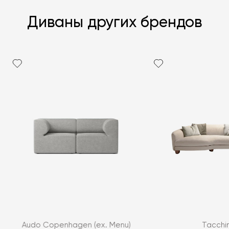
Диваны других брендов
Я согласен с
политикой персональных данных
Audo Copenhagen (ex. Menu)
Tacchin
ЗАДАТЬ ВОПРОС