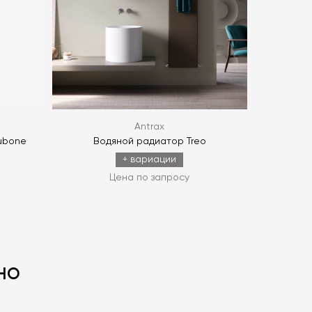
ОПРОС
Antrax
ubone
Водяной радиатор Treo
+ вариации
Цена по запросу
но