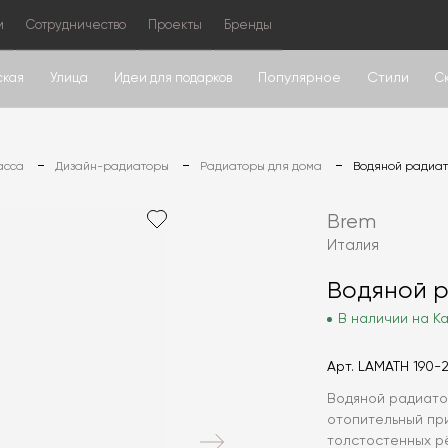
м
Сотрудничество
Проекты
Бренды
Популярное
Стили
ская
Улица
Идеи для подарков
С
асса
Дизайн-радиаторы
Радиаторы для дома
Водяной радиа
Brem
Италия
Водяной 
В наличии на Ка
Арт.
LAMATH 190-
Водяной радиато
отопительный при
толстостенных р