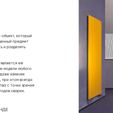
 объект, который
ценный предмет
ь и разделять
 является её
ые модели любого
даже изменяя
 при этом всегда
ва с точки зрения
тодов сварки.
НДЕ