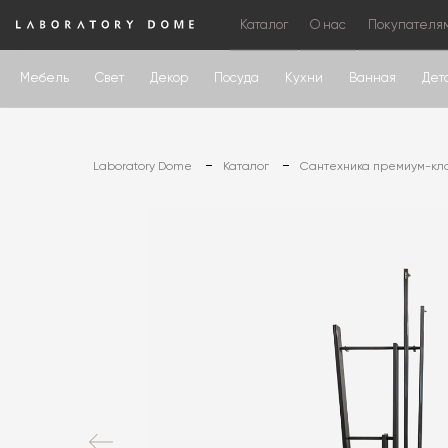
Каталог
О нас
Покупателя
Мебель
Свет
Декор
Посуда
Кухни
Ванная
Дет
Laboratory Dome
Каталог
Сантехника премиум-кл