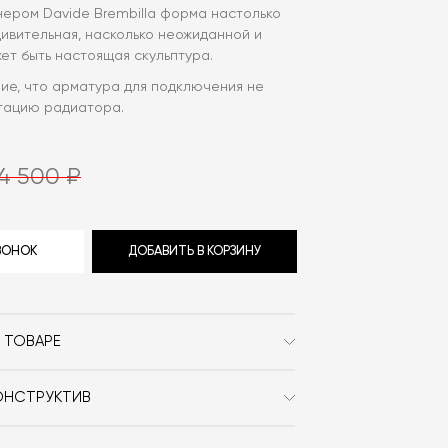
нером Davide Brembilla форма настолько
ивительная, насколько неожиданной и
ет быть настоящая скульптура.
ие, что арматура для подключения не
ктацию радиатора.
4 500 ₽
ЗВОНОК
ДОБАВИТЬ В КОРЗИНУ
 ТОВАРЕ
Brem
ОНСТРУКТИВ
Современный
боновая нелегированная сталь. Цвет
Металл / Необычной