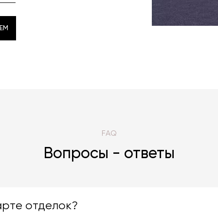
EM
EM
FAQ
Вопросы - ответы
арте отделок?