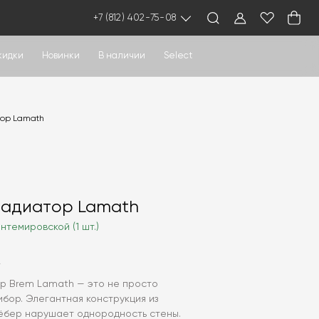
+7 (812) 402-75-08
кидки
Новинки
В наличии
Select
тор Lamath
радиатор Lamath
нтемировской (1 шт.)
2
р Brem Lamath — это не просто
бор. Элегантная конструкция из
ёбер нарушает однородность стены.