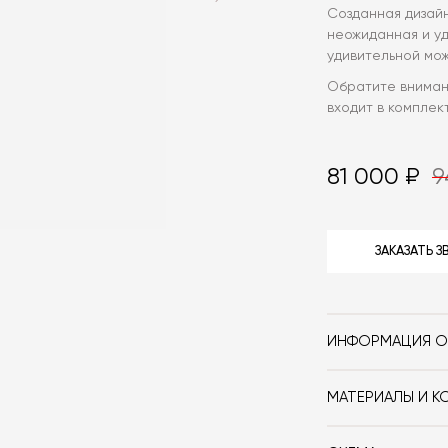
Созданная дизай
неожиданная и уд
удивительной мож
Обратите вниман
входит в компле
81 000 ₽
9
ЗАКАЗАТЬ 
ИНФОРМАЦИЯ О
Бренд
МАТЕРИАЛЫ И К
Стиль
Материал — кар
— чёрный.
Особенности