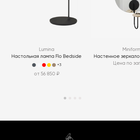
Lumina
Minifor
Настольная лампа Flo Bedside
Настенное зеркало C
Цена по за
+3
от 56 850 ₽