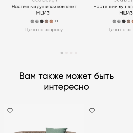
Cea Design
Cea Des
ЗАДАТЬ ВОПРОС
8
Настенный душевой комплект
Настенный душев
MIL143H
MIL143
+1
Цена по запросу
Цена по за
Вам также может быть
интересно