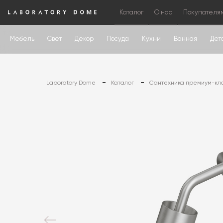
Каталог
О нас
Покупателя
Мебель
Свет
Декор
Посуда
Кухни
Ванная
Дет
Laboratory Dome
Каталог
Сантехника премиум-кл