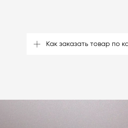
Как заказать товар по к
Зачастую производители предоставл
них ту, которая подойдёт именно вам
отделке, откройте документ по ссыл
свяжитесь с нами
любым удобным вам