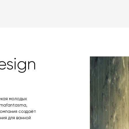
картами Visa, M
оформлении зак
товара. Когда 
Вы также может
менеджер свяже
оплаты через б
контактных дан
оплаты по счет
поступления то
любым удобным 
назначения пр
заявку по форм
свяжется с вам
время и дату д
esign
екая молодых
rmafantasma,
компания создаёт
ния для ванной