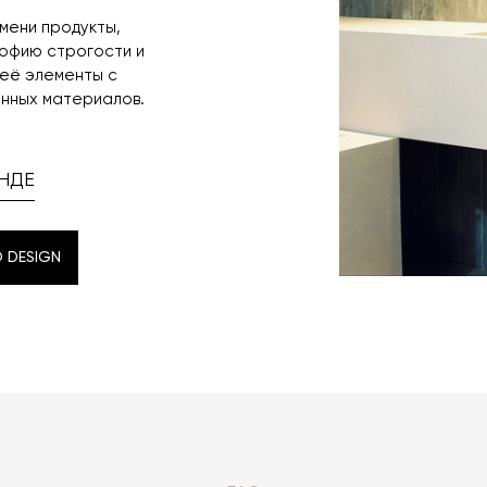
мени продукты,
офию строгости и
 её элементы с
анных материалов.
НДЕ
 DESIGN
 DESIGN