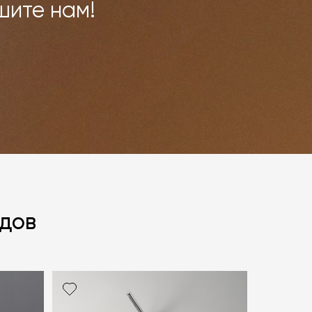
шите нам!
ндов