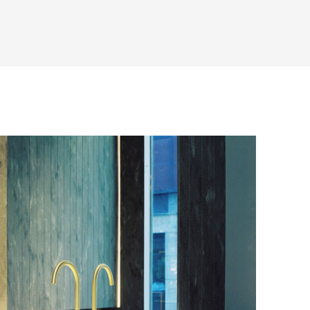
asterCard, «МИР».
аза – учитываются адрес и габариты
товары будут готовы к отправке, наш
е воспользоваться возможностью
тся с вами для согласования
анковский счет. Для оформления
ных и адреса доставки. После
у, пожалуйста, свяжитесь с нами
вара на терминал в городе
для вас способом, либо оставьте
едставитель транспортной компании
е обратной связи.
и, чтобы согласовать удобное для вас
оставки.