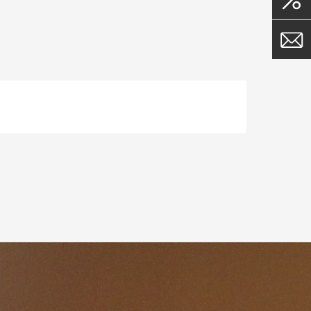
 среди
ой
 и