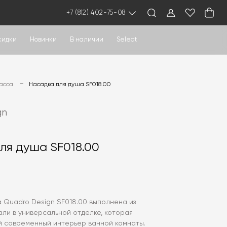
+7 (812) 402-75-08
кидки
Новинки
В наличии
Select
асса
Насадка для душа SF018.00
gn
ля душа SF018.00
 Quadro Design SF018.00 выполнена из
ли в универсальной отделке, которая
й современный интерьер ванной комнаты.