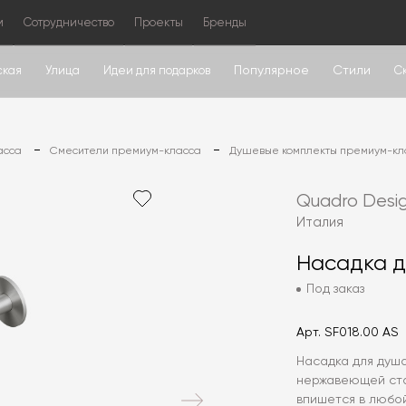
м
Сотрудничество
Проекты
Бренды
Популярное
Стили
ская
Улица
Идеи для подарков
С
асса
Смесители премиум-класса
Душевые комплекты премиум-кл
Quadro Desi
Италия
Насадка д
Под заказ
Арт.
SF018.00 AS
Насадка для душа
нержавеющей ста
впишется в любо