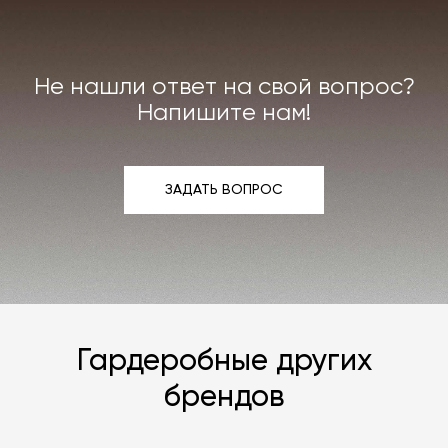
или реставрации повреждённого предмета
интерьера. Все расходы на услуги мастерской
мы берём на себя.
Не нашли ответ на свой вопрос?
Подробнее –
«Гарантия»
,
«Доставка и возврат»
.
Напишите нам!
ЗАДАТЬ ВОПРОС
ЗАДАТЬ ВОПРОС
Гардеробные других
брендов