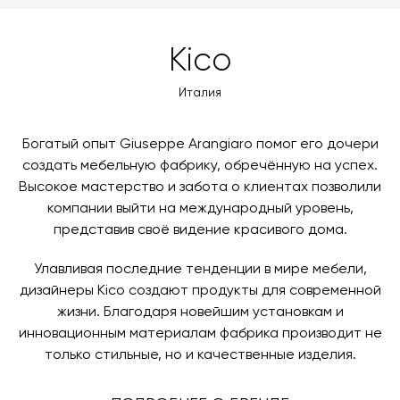
MasterCard, «МИР».
оформлении заказа – учитываются адрес и габариты
товара. Когда товары будут готовы к отправке, наш
Вы также можете воспользоваться возможностью
Kico
менеджер свяжется с вами для согласования
оплаты через банковский счет. Для оформления
контактных данных и адреса доставки. После
оплаты по счету, пожалуйста, свяжитесь с нами
Италия
поступления товара на терминал в городе
любым удобным для вас способом, либо оставьте
назначения представитель транспортной компании
заявку по форме обратной связи.
свяжется с вами, чтобы согласовать удобное для вас
Богатый опыт Giuseppe Arangiaro помог его дочери
время и дату доставки.
создать мебельную фабрику, обречённую на успех.
Высокое мастерство и забота о клиентах позволили
компании выйти на международный уровень,
представив своё видение красивого дома.
Улавливая последние тенденции в мире мебели,
дизайнеры Kico создают продукты для современной
жизни. Благодаря новейшим установкам и
инновационным материалам фабрика производит не
только стильные, но и качественные изделия.