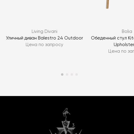
Living Divani
Bolia
d
Уличный диван Balestro 24 Outdoor
Обеденный стул Kite
Цена по запросу
Upholste
Цена по за