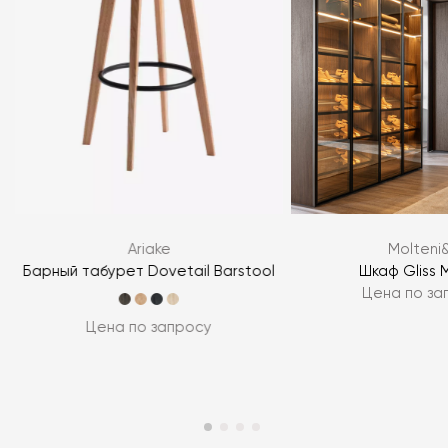
Ariake
Molteni
а
Барный табурет Dovetail Barstool
Шкаф Gliss 
Цена по за
Цена по запросу