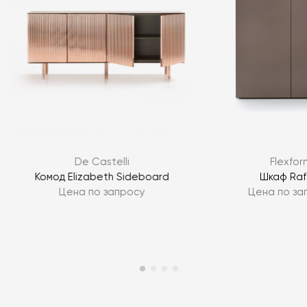
Я согласен с
политикой персональных данных
De Castelli
Flexfor
ЗАДАТЬ ВОПРОС
Комод Elizabeth Sideboard
Шкаф Raf
Цена по запросу
Цена по за
ЗАДАТЬ ВОПРОС