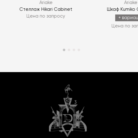
Ariake
Ariake
Стеллаж Hikari Cabinet
Шкаф Kumiko 
Цена по запросу
+ вариа
Цена по за