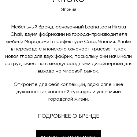
оплаты через банковский счет. Для оформления
контактных данных и адреса доставки. После
оплаты по счету, пожалуйста, свяжитесь с нами
Япония
поступления товара на терминал в городе
любым удобным для вас способом, либо оставьте
назначения представитель транспортной компании
заявку по форме обратной связи.
свяжется с вами, чтобы согласовать удобное для вас
Мебельный бренд, основанный Legnatec и Hirata
время и дату доставки.
Chair, двумя фабриками из города-производителя
мебели Мородоми в префектуре Сага, Япония. Ariake
в переводе с японского означает «рассвет», как
новая глава для двух фабрик, поскольку они начинали
сотрудничество с международными дизайнерами для
выхода на мировой рынок.
Откройте для себя коллекции, вдохновленные
духовностью японской культуры и условиями
городской жизни.
ПОДРОБНЕЕ О БРЕНДЕ