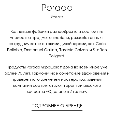
товара. Когда товары будут готовы к отправке, наш
Вы также можете воспользоваться возможностью
Porada
менеджер свяжется с вами для согласования
оплаты через банковский счет. Для оформления
контактных данных и адреса доставки. После
оплаты по счету, пожалуйста, свяжитесь с нами
Италия
поступления товара на терминал в городе
любым удобным для вас способом, либо оставьте
назначения представитель транспортной компании
заявку по форме обратной связи.
свяжется с вами, чтобы согласовать удобное для вас
Коллекция фабрики разнообразна и состоит из
время и дату доставки.
множества предметов мебели, разработанных в
сотрудничестве с такими дизайнерами, как Carlo
Ballabio, Emmanuel Gallina, Tarcisio Colzani и Staffan
Tollgard.
Продукты Porada украшают дома во всем мире уже
более 70 лет. Гармоничное сочетание вдохновения и
проверенного временем мастерства, изделия
компании соответствуют гарантии высокого
качества «Сделано в Италии».
ПОДРОБНЕЕ О БРЕНДЕ