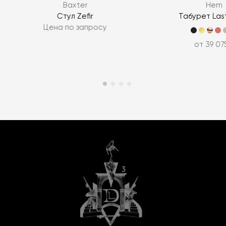
Baxter
Hem
Стул Zefir
Табурет Last
Цена по запросу
от 39 07