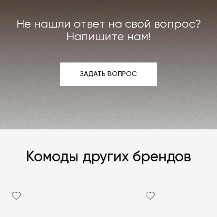
интерьера. Все расходы на услуги мастерской
мы берём на себя.
Не нашли ответ на свой вопрос?
Подробнее –
«Гарантия»
,
«Доставка и возврат»
.
Напишите нам!
ЗАДАТЬ ВОПРОС
ЗАДАТЬ ВОПРОС
Комоды других брендов