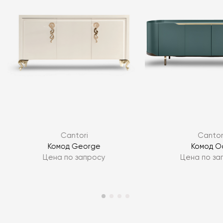
Я согласен с
политикой персональных данных
Cantori
Cantor
ЗАДАТЬ ВОПРОС
Комод George
Комод O
Цена по запросу
Цена по за
ЗАДАТЬ ВОПРОС