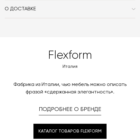
оплачиваете 100% стоимости заказа и доставки, если
О ДОСТАВКЕ
она выбрана способом получения. Мы сотрудничаем
Вы можете воспользоваться услугой доставки, либо
с платформой
PayKeeper
, благодаря которой вы
забрать покупки самостоятельно. Стоимость
можете оплатить заказ банковскими картами Visa,
доставки автоматически рассчитывается при
MasterCard, «МИР».
оформлении заказа – учитываются адрес и габариты
товара. Когда товары будут готовы к отправке, наш
Вы также можете воспользоваться возможностью
Flexform
менеджер свяжется с вами для согласования
оплаты через банковский счет. Для оформления
контактных данных и адреса доставки. После
оплаты по счету, пожалуйста, свяжитесь с нами
Италия
поступления товара на терминал в городе
любым удобным для вас способом, либо оставьте
назначения представитель транспортной компании
заявку по форме обратной связи.
свяжется с вами, чтобы согласовать удобное для вас
Фабрика из Италии, чью мебель можно описать
время и дату доставки.
фразой «сдержанная элегантность».
ПОДРОБНЕЕ О БРЕНДЕ
КАТАЛОГ ТОВАРОВ FLEXFORM