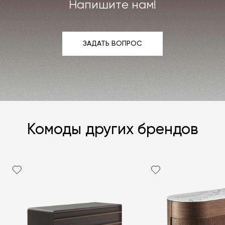
Подробнее –
«Гарантия»
,
«Доставка и возврат»
.
Напишите нам!
ЗАДАТЬ ВОПРОС
ЗАДАТЬ ВОПРОС
Комоды других брендов