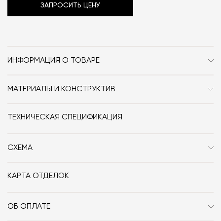
ЗАПРОСИТЬ ЦЕНУ
ИНФОРМАЦИЯ О ТОВАРЕ
Бренд
Flexform
МАТЕРИАЛЫ И КОНСТРУКТИВ
Стиль
Современный
Дерево, металл, мрамор.
Форма
прямоугольник
ТЕХНИЧЕСКАЯ СПЕЦИФИКАЦИЯ
Особенности
Дерево / Мрамор /
СХЕМА
Металл / Без ножек
Дизайнер
Roberto Lazzeroni
КАРТА ОТДЕЛОК
3d-модель
скачать
ОБ ОПЛАТЕ
При оформлении заказа в интернет-магазине вы