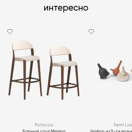
интересно
Potocco
Ferm Liv
Барный стул Minima
Набор из 5-ти волч