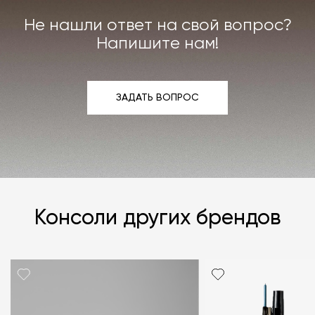
мы берём на себя.
Не нашли ответ на свой вопрос?
Подробнее –
«Гарантия»
,
«Доставка и возврат»
.
Напишите нам!
ЗАДАТЬ ВОПРОС
ЗАДАТЬ ВОПРОС
Консоли других брендов