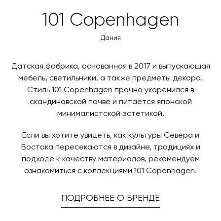
3d-модель
скачать
товара. Когда товары будут готовы к отправке, наш
Вы также можете воспользоваться возможностью
101 Copenhagen
менеджер свяжется с вами для согласования
оплаты через банковский счет. Для оформления
контактных данных и адреса доставки. После
оплаты по счету, пожалуйста, свяжитесь с нами
Дания
поступления товара на терминал в городе
любым удобным для вас способом, либо оставьте
назначения представитель транспортной компании
заявку по форме обратной связи.
свяжется с вами, чтобы согласовать удобное для вас
Датская фабрика, основанная в 2017 и выпускающая
время и дату доставки.
мебель, светильники, а также предметы декора.
Стиль 101 Copenhagen прочно укоренился в
скандинавской почве и питается японской
минималистской эстетикой.
Если вы хотите увидеть, как культуры Севера и
Востока пересекаются в дизайне, традициях и
подходе к качеству материалов, рекомендуем
ознакомиться с коллекциями 101 Copenhagen.
ПОДРОБНЕЕ О БРЕНДЕ