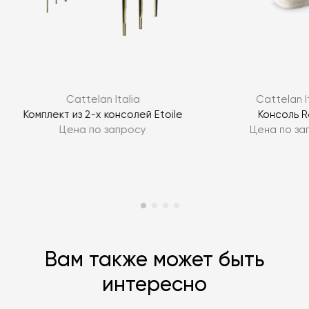
Я согласен с
политикой персональных данных
Cattelan Italia
Cattelan I
ЗАДАТЬ ВОПРОС
Комплект из 2-х консолей Etoile
Консоль 
Цена по запросу
Цена по за
ЗАДАТЬ ВОПРОС
Вам также может быть
интересно