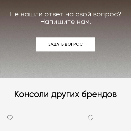
интерьера. Все расходы на услуги мастерской
мы берём на себя.
Не нашли ответ на свой вопрос?
Подробнее –
«Гарантия»
,
«Доставка и возврат»
.
Напишите нам!
ЗАДАТЬ ВОПРОС
ЗАДАТЬ ВОПРОС
Консоли других брендов