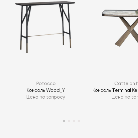
Я согласен с
политикой персональных данных
Potocco
Cattelan I
ЗАДАТЬ ВОПРОС
Консоль Wood_Y
Консоль Terminal Ke
Цена по запросу
Цена по за
ЗАДАТЬ ВОПРОС