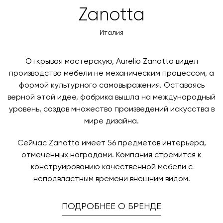
товара. Когда товары будут готовы к отправке, наш
Вы также можете воспользоваться возможностью
Цвет
HONEYCOMB CORE
Zanotta
менеджер свяжется с вами для согласования
оплаты через банковский счет. Для оформления
COATED PRINT FRAME SILK-
контактных данных и адреса доставки. После
оплаты по счету, пожалуйста, свяжитесь с нами
Италия
SCREENED
поступления товара на терминал в городе
любым удобным для вас способом, либо оставьте
назначения представитель транспортной компании
заявку по форме обратной связи.
свяжется с вами, чтобы согласовать удобное для вас
Открывая мастерскую, Aurelio Zanotta видел
время и дату доставки.
производство мебели не механическим процессом, а
формой культурного самовыражения. Оставаясь
верной этой идее, фабрика вышла на международный
уровень, создав множество произведений искусства в
мире дизайна.
Сейчас Zanotta имеет 56 предметов интерьера,
отмеченных наградами. Компания стремится к
конструированию качественной мебели с
неподвластным времени внешним видом.
ПОДРОБНЕЕ О БРЕНДЕ