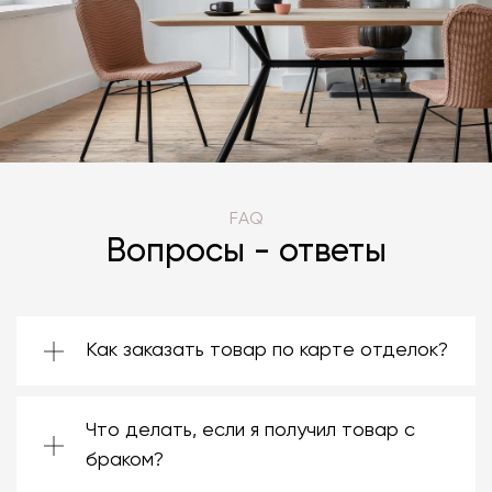
FAQ
Вопросы - ответы
Как заказать товар по карте отделок?
Зачастую производители предоставляют
большой ассортимент отделок. Вы можете
Что делать, если я получил товар с
выбрать среди них ту, которая подойдёт
именно вам. Даже если на странице товара
браком?
нет опции заказа в нужной отделке, откройте