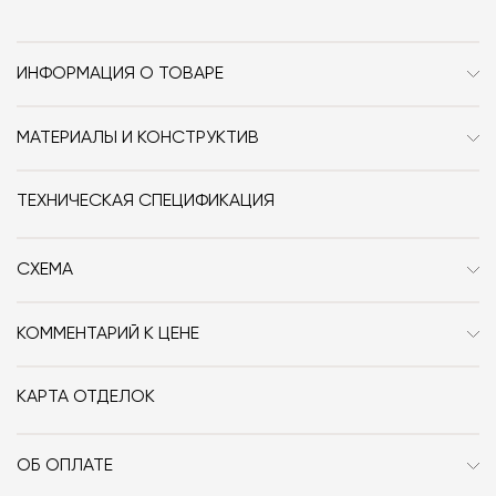
ИНФОРМАЦИЯ О ТОВАРЕ
Бренд
Vincent Sheppard
МАТЕРИАЛЫ И КОНСТРУКТИВ
Стиль
Современный / Сканди /
Рама кресла изготовлена из алюминия c порошковым
Неоклассика
покрытием, сидение – из полипропиленового жгута.
ТЕХНИЧЕСКАЯ СПЕЦИФИКАЦИЯ
Особенности
Дерево / Металл /
Текстиль / Без
СХЕМА
подлокотников / Со
спинкой / На ножках /
Закруглённые
КОММЕНТАРИЙ К ЦЕНЕ
Декоративные подушки на фото, а также чехлы для
Дизайнер
Studio Segers
мебели приобретаются отдельно, условия уточняйте
КАРТА ОТДЕЛОК
у менеджеров по телефону.
Высота сиденья, см
42
ОБ ОПЛАТЕ
Глубина посадки, см
63
При оформлении заказа в интернет-магазине вы