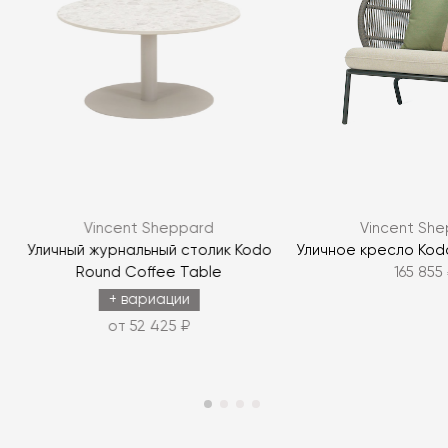
Vincent Sheppard
Vincent Sh
Уличный журнальный столик Kodo
Уличное кресло Kod
Round Coffee Table
165 855
+ вариации
от 52 425 ₽