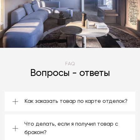
FAQ
Вопросы - ответы
Как заказать товар по карте отделок?
Зачастую производители предоставляют
большой ассортимент отделок. Вы можете
Что делать, если я получил товар с
выбрать среди них ту, которая подойдёт
именно вам. Даже если на странице товара
браком?
нет опции заказа в нужной отделке, откройте