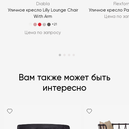
Diabla
Flexfor
ЗАДАТЬ ВОПРОС
Уличное кресло Lilly Lounge Chair
Уличное кресло Pa
With Arm
Цена по за
+21
Цена по запросу
Вам также может быть
интересно