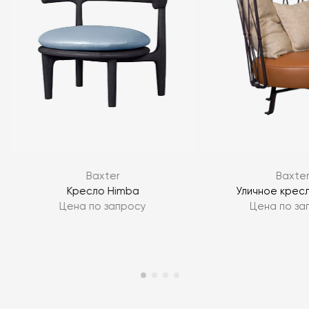
Baxter
Baxte
Кресло Himba
Уличное крес
Цена по запросу
Цена по за