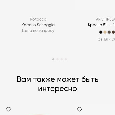
Я согласен с
политикой персональных данных
Potocco
ARCHIPÉL
ЗАДАТЬ ВОПРОС
Кресло Scheggia
Кресло 51° — 
Цена по запросу
ЗАДАТЬ ВОПРОС
от 181 40
Вам также может быть
интересно