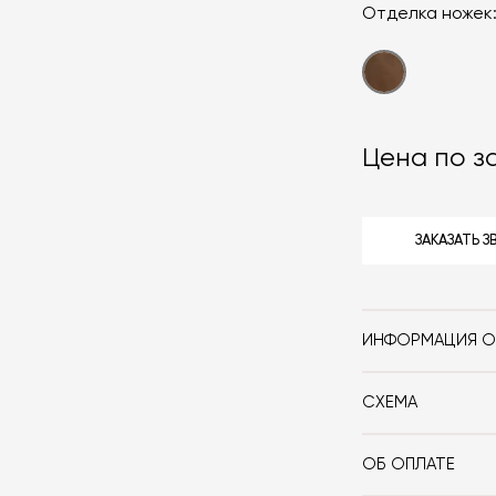
Отделка ножек
Цена по з
ЗАКАЗАТЬ 
ИНФОРМАЦИЯ О
Бренд
СХЕМА
Стиль
Особенности
ОБ ОПЛАТЕ
При оформлении