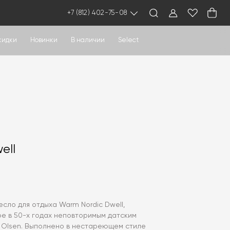
+7 (812) 402-75-08
кидки
Новинки
В наличии
Select
ell
сло для отдыха Warm Nordic Dwell,
е в 50-х годах неповторимым датским
 Olsen. Выполнено в нестареющем стиле