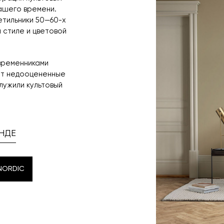
ашего времени.
етильники 50—60-х
 стиле и цветовой
временниками
ет недооцененные
лужили культовый
НДЕ
NORDIC
NORDIC