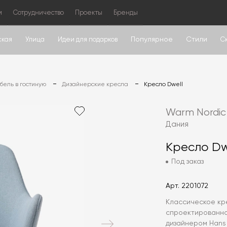
м
Сотрудничество
Проекты
Бренды
Популярное
Стили
ская
Улица
Идеи для подарков
С
ель в гостиную
Дизайнерские кресла
Кресло Dwell
Warm Nordic
Дания
Кресло Dw
Под заказ
Арт.
2201072
Классическое кре
спроектированно
дизайнером Hans