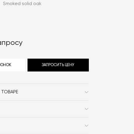
:
Smoked solid oak
апросу
ЗВОНОК
ЗАПРОСИТЬ ЦЕНУ
 ТОВАРЕ
Warm Nordic
Сканди
Дерево / Кожа / Текстиль /
С подлокотниками / Со
 заказа в интернет-магазине вы