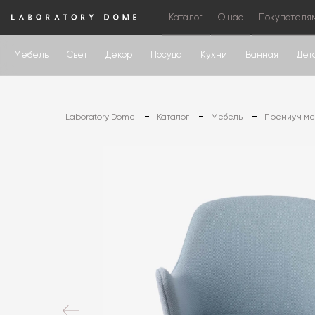
Каталог
О нас
Покупателя
Мебель
Свет
Декор
Посуда
Кухни
Ванная
Дет
Laboratory Dome
Каталог
Мебель
Премиум меб