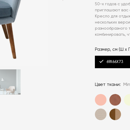
50-х годов с удо
приглашают вас о
Кресло для отдых
нескольких верси
разнообразного т
комбинировать, ч
Размер, см (Ш x Г
69X66X73
Цвет ткани:
Min