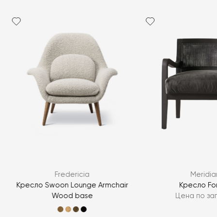
Я согласен с
политикой персональных данных
Fredericia
Meridia
ЗАДАТЬ ВОПРОС
Кресло Swoon Lounge Armchair
Кресло Fo
Wood base
Цена по за
ЗАДАТЬ ВОПРОС