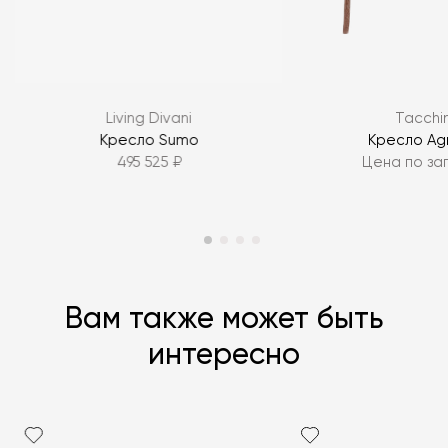
Я согласен с
политикой персональных данных
Living Divani
Tacchin
ЗАДАТЬ ВОПРОС
Кресло Sumo
Кресло Ag
495 525 ₽
Цена по за
ЗАДАТЬ ВОПРОС
Вам также может быть
интересно