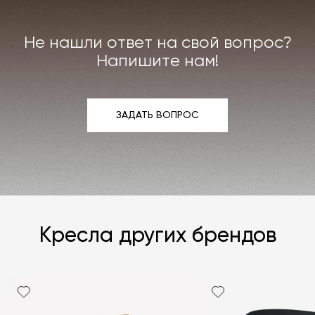
интерьера. Все расходы на услуги мастерской
мы берём на себя.
Не нашли ответ на свой вопрос?
Подробнее –
«Гарантия»
,
«Доставка и возврат»
.
Напишите нам!
ЗАДАТЬ ВОПРОС
ЗАДАТЬ ВОПРОС
Кресла других брендов