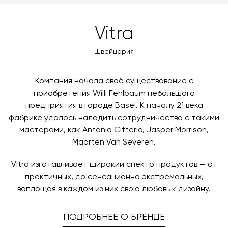
MasterCard, «МИР».
оформлении заказа – учитываются адрес и габариты
товара. Когда товары будут готовы к отправке, наш
Вы также можете воспользоваться возможностью
Vitra
менеджер свяжется с вами для согласования
оплаты через банковский счет. Для оформления
контактных данных и адреса доставки. После
оплаты по счету, пожалуйста, свяжитесь с нами
Швейцария
поступления товара на терминал в городе
любым удобным для вас способом, либо оставьте
назначения представитель транспортной компании
заявку по форме обратной связи.
свяжется с вами, чтобы согласовать удобное для вас
Компания начала своё существование с
время и дату доставки.
приобретения Willi Fehlbaum небольшого
предприятия в городе Basel. К началу 21 века
фабрике удалось наладить сотрудничество с такими
мастерами, как Antonio Citterio, Jasper Morrison,
Maarten Van Severen.
Vitra изготавливает широкий спектр продуктов — от
практичных, до сенсационно экстремальных,
воплощая в каждом из них свою любовь к дизайну.
ПОДРОБНЕЕ О БРЕНДЕ