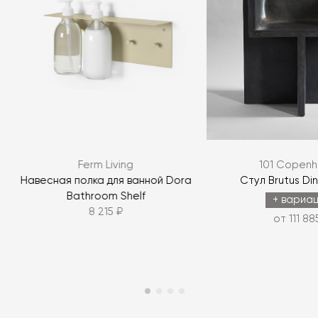
Ferm Living
101 Copen
Навесная полка для ванной Dora
Стул Brutus Din
Bathroom Shelf
+ вариа
8 215 ₽
от 111 88