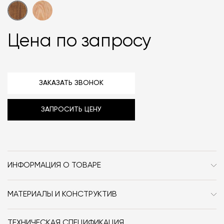
Цена по запросу
ЗАКАЗАТЬ ЗВОНОК
ЗАПРОСИТЬ ЦЕНУ
ИНФОРМАЦИЯ О ТОВАРЕ
Бренд
Audo Copenhagen (ex.
Menu)
МАТЕРИАЛЫ И КОНСТРУКТИВ
Каркас из стали с порошковым покрытием. Сиденье и
Стиль
Современный / Сканди /
спинка: фанера, шпон дуба или ореха, массив ясеня,
ТЕХНИЧЕСКАЯ СПЕЦИФИКАЦИЯ
Джапанди