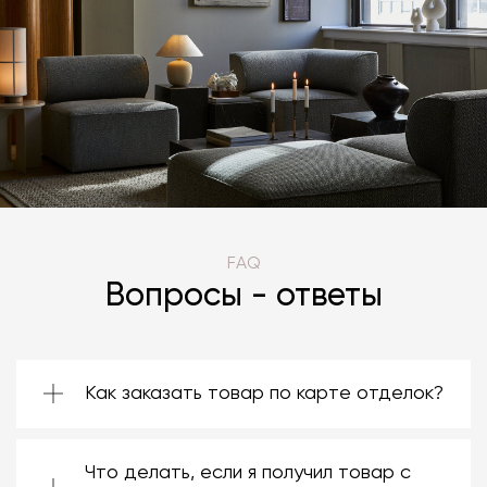
FAQ
Вопросы - ответы
Как заказать товар по карте отделок?
Зачастую производители предоставляют
большой ассортимент отделок. Вы можете
Что делать, если я получил товар с
выбрать среди них ту, которая подойдёт