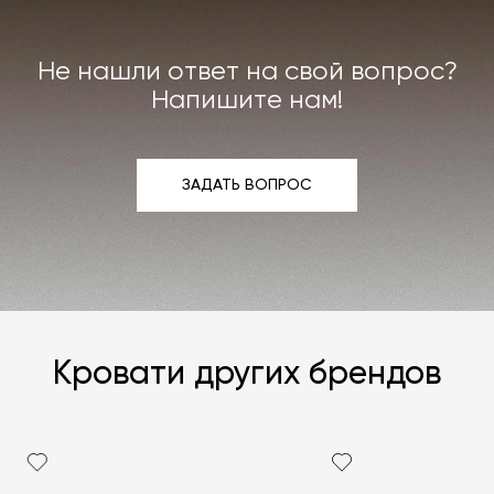
интерьера. Все расходы на услуги мастерской
мы берём на себя.
Не нашли ответ на свой вопрос?
Подробнее –
«Гарантия»
,
«Доставка и возврат»
.
Напишите нам!
ЗАДАТЬ ВОПРОС
ЗАДАТЬ ВОПРОС
Кровати других брендов