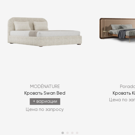
Я согласен с
политикой персональных данных
MODÉNATURE
Porad
ЗАДАТЬ ВОПРОС
Кровать Swan Bed
Кровать Ki
Цена по за
ЗАДАТЬ ВОПРОС
+ вариации
Цена по запросу