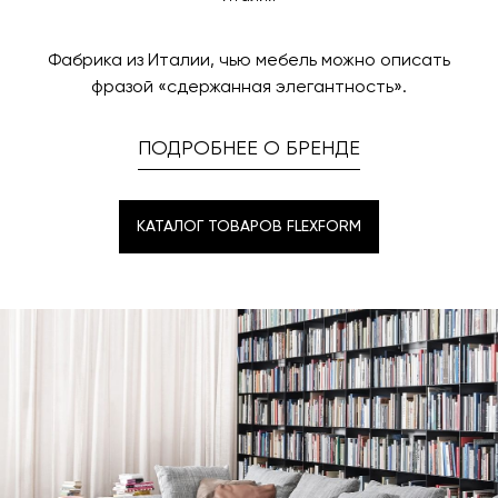
поступления товара на терминал в городе
любым удобным для вас способом, либо оставьте
назначения представитель транспортной компании
заявку по форме обратной связи.
свяжется с вами, чтобы согласовать удобное для вас
Фабрика из Италии, чью мебель можно описать
время и дату доставки.
фразой «сдержанная элегантность».
ПОДРОБНЕЕ О БРЕНДЕ
КАТАЛОГ ТОВАРОВ FLEXFORM
КАТАЛОГ ТОВАРОВ FLEXFORM