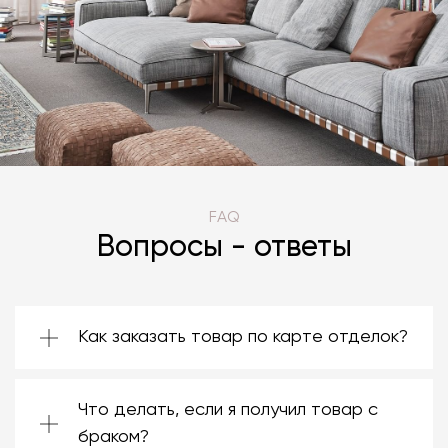
FAQ
Вопросы - ответы
Как заказать товар по карте отделок?
Зачастую производители предоставляют
большой ассортимент отделок. Вы можете
Что делать, если я получил товар с
выбрать среди них ту, которая подойдёт
именно вам. Даже если на странице товара
браком?