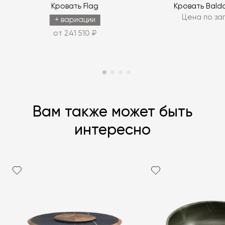
Кровать Flag
Кровать Balda
Цена по за
ЗАДАТЬ ВОПРОС
+ вариации
от 241 510 ₽
Вам также может быть
интересно