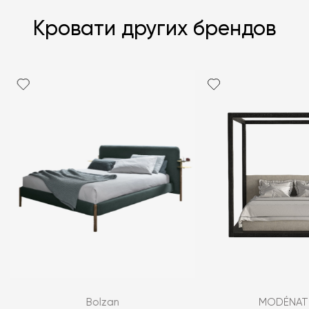
Кровати других брендов
Я согласен с
политикой персональных данных
Bolzan
MODÉNAT
ЗАДАТЬ ВОПРОС