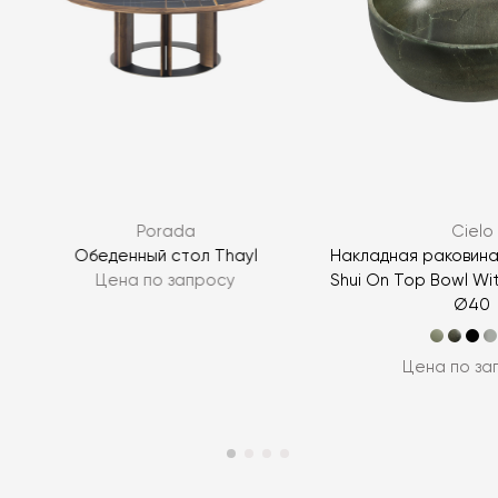
Porada
Cielo
Обеденный стол Thayl
Накладная раковина
Цена по запросу
Shui On Top Bowl Wi
Ø40
Цена по за