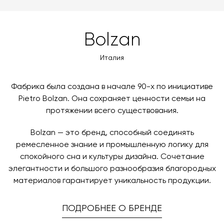
доставки автоматически рассчитывается при
MasterCard, «МИР».
оформлении заказа – учитываются адрес и габариты
товара. Когда товары будут готовы к отправке, наш
Вы также можете воспользоваться возможностью
Bolzan
менеджер свяжется с вами для согласования
оплаты через банковский счет. Для оформления
контактных данных и адреса доставки. После
оплаты по счету, пожалуйста, свяжитесь с нами
Италия
поступления товара на терминал в городе
любым удобным для вас способом, либо оставьте
назначения представитель транспортной компании
заявку по форме обратной связи.
свяжется с вами, чтобы согласовать удобное для вас
Фабрика была создана в начале 90-х по инициативе
время и дату доставки.
Pietro Bolzan. Она сохраняет ценности семьи на
протяжении всего существования.
Bolzan — это бренд, способный соединять
ремесленное знание и промышленную логику для
спокойного сна и культуры дизайна. Сочетание
элегантности и большого разнообразия благородных
материалов гарантирует уникальность продукции.
ПОДРОБНЕЕ О БРЕНДЕ