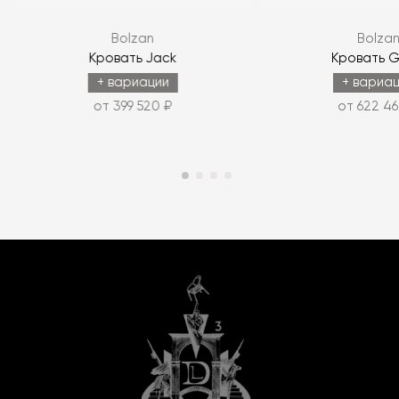
Bolzan
Bolza
Кровать Jack
Кровать G
+ вариации
+ вариа
от 399 520 ₽
от 622 46