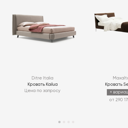
Я согласен с
политикой персональных данных
Ditre Italia
Maxalt
ЗАДАТЬ ВОПРОС
Кровать Kailua
Кровать S
Цена по запросу
ЗАДАТЬ ВОПРОС
+ вариа
от 290 17