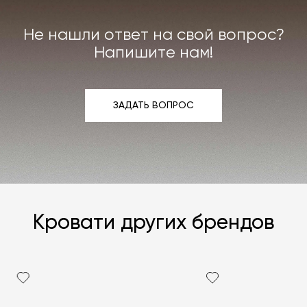
интерьера. Все расходы на услуги мастерской
мы берём на себя.
Не нашли ответ на свой вопрос?
Подробнее –
«Гарантия»
,
«Доставка и возврат»
.
Напишите нам!
ЗАДАТЬ ВОПРОС
ЗАДАТЬ ВОПРОС
Кровати других брендов