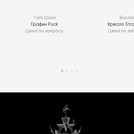
Tom Dixon
Baxte
Графин Puck
Кресло Str
Цена по запросу
Цена по за