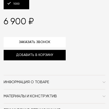
1000
6 900 ₽
ЗАКАЗАТЬ ЗВОНОК
ДОБАВИТЬ В КОРЗИНУ
ИНФОРМАЦИЯ О ТОВАРЕ
Бренд
Audo Copenhagen (ex.
Menu)
МАТЕРИАЛЫ И КОНСТРУКТИВ
Стекло, нержавеющая сталь, латунь, силикон.
Стиль
Современный / Сканди /