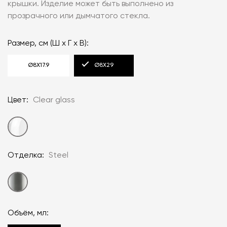
крышки. Изделие может быть выполнено из
прозрачного или дымчатого стекла.
Размер, см (Ш х Г х В):
Ø8Х17.9
Ø8Х29
Цвет:
Clear glass
Отделка:
Steel
Объём, мл: