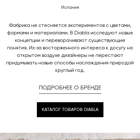
контактных данных и адреса доставки. После
оплаты по счету, пожалуйста, свяжитесь с нами
Испания
поступления товара на терминал в городе
любым удобным для вас способом, либо оставьте
назначения представитель транспортной компании
заявку по форме обратной связи.
свяжется с вами, чтобы согласовать удобное для вас
Фабрика не стесняется экспериментов с цветами,
время и дату доставки.
формами и материалами. В Diabla исследуют новые
концепции и переворачивают существующие
понятия. Из-за восторженного интереса к досугу на
открытом воздухе дизайнеры не перестают
придумывать новые способы наслаждения природой
круглый год.
ПОДРОБНЕЕ О БРЕНДЕ
КАТАЛОГ ТОВАРОВ DIABLA
КАТАЛОГ ТОВАРОВ DIABLA