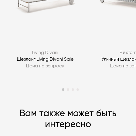
Я согласен с
политикой персональных данных
ЗАДАТЬ ВОПРОС
Living Divani
Flexfor
ЗАДАТЬ ВОПРОС
Шезлонг Living Divani Sale
Уличный шезлон
Цена по запросу
Цена по за
Вам также может быть
интересно