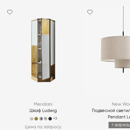
Meridiani
New Wor
Шкаф Ludwig
Подвесной светил
Pendant 
+3
+ вариа
Цена по запросу