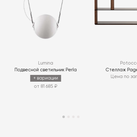
Я согласен с
политикой персональных данных
ЗАДАТЬ ВОПРОС
Lumina
Potocc
ЗАДАТЬ ВОПРОС
Подвесной светильник Perla
Стеллаж Page
Цена по за
+ вариации
от 81 685 ₽