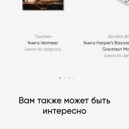
Я согласен с
политикой персональных данных
ЗАДАТЬ ВОПРОС
Taschen
Abrams B
ЗАДАТЬ ВОПРОС
Книга Vermeer
Книга Harper's Bazaar
Цена по запросу
Greatest M
Цена по за
Вам также может быть
интересно