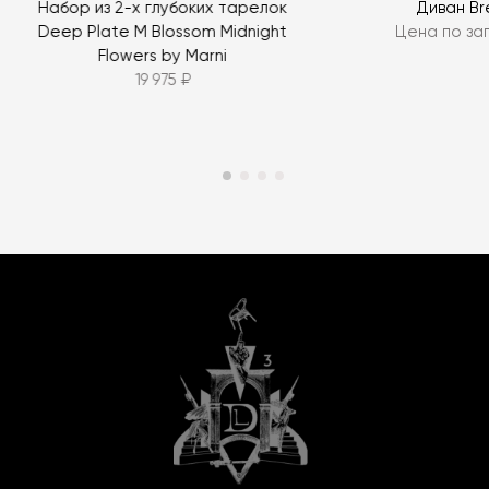
Набор из 2-х глубоких тарелок
Диван Br
Deep Plate M Blossom Midnight
Цена по за
Flowers by Marni
19 975 ₽