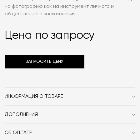
на фотографию как на инструмент личного и
общественного высказывания.
Цена по запросу
ЗАПРОСИТЬ ЦЕНУ
ИНФОРМАЦИЯ О ТОВАРЕ
Размер, см (Ш x Г x В)
24.1х2.5х28
ДОПОЛНЕНИЯ
Объём издания: 232 страницы.
Автор: Paul Roth.
ОБ ОПЛАТЕ
Дата публикации: 15 мая 2019 года.