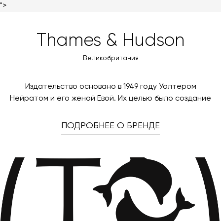
поступления товара на терминал в городе
">
любым удобным для вас способом, либо оставьте
назначения представитель транспортной компании
заявку по форме обратной связи.
свяжется с вами, чтобы согласовать удобное для вас
Thames & Hudson
время и дату доставки.
Великобритания
Издательство основано в 1949 году Уолтером
Нейратом и его женой Евой. Их целью было создание
ПОДРОБНЕЕ О БРЕНДЕ