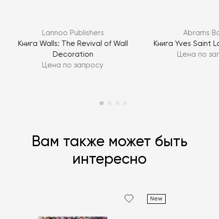
ЗАДАТЬ ВОПРОС
Lannoo Publishers
Abrams B
ЗАДАТЬ ВОПРОС
s
Книга Walls: The Revival of Wall
Книга Yves Saint L
Decoration
Цена по за
Цена по запросу
Вам также может быть
интересно
New