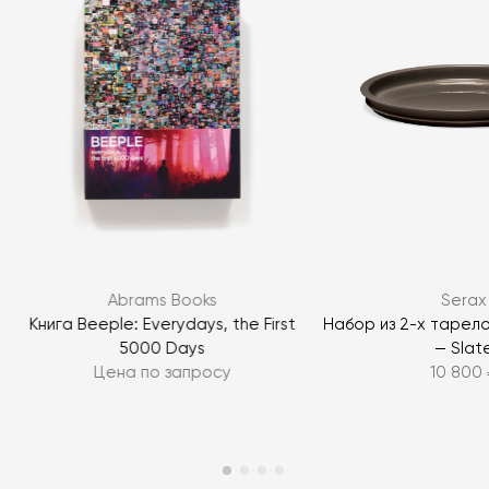
Abrams Books
Serax
y
Книга Beeple: Everydays, the First
Набор из 2-х тарело
5000 Days
— Slat
Цена по запросу
10 800 