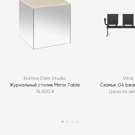
Я согласен с
политикой персональных данных
ЗАДАТЬ ВОПРОС
Kristina Dam Studio
Vitra
ЗАДАТЬ ВОПРОС
:
Журнальный столик Mirror Table
Скамья .04 bea
74 500 ₽
Цена по за