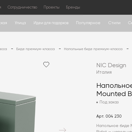
м
Сотрудничество
Проекты
Бренды
Популярное
Стили
ская
Улица
Идеи для подарков
С
асса
Биде премиум-класса
Напольные биде премиум-класса
NIC Design
Италия
Напольное
Mounted B
Под заказ
Арт.
004 230
Напольное биде N