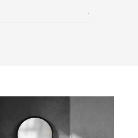
 заказа в интернет-магазине вы
0% стоимости заказа и доставки,
на способом получения. Мы
ользоваться услугой доставки, либо
с платформой
PayKeeper
, благодаря
и самостоятельно. Стоимость
ете оплатить заказ банковскими
матически рассчитывается при
asterCard, «МИР».
аза – учитываются адрес и габариты
товары будут готовы к отправке, наш
е воспользоваться возможностью
тся с вами для согласования
анковский счет. Для оформления
ных и адреса доставки. После
у, пожалуйста, свяжитесь с нами
вара на терминал в городе
для вас способом, либо оставьте
едставитель транспортной компании
е обратной связи.
и, чтобы согласовать удобное для вас
оставки.