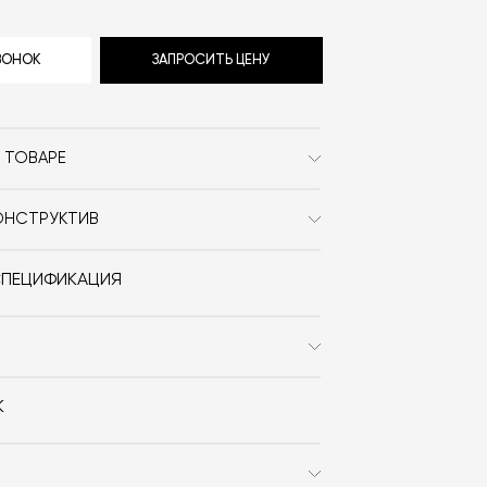
ЗВОНОК
ЗАПРОСИТЬ ЦЕНУ
 ТОВАРЕ
NIC Design
ОНСТРУКТИВ
Современный / Сканди /
Неоклассика / Минимализм
СПЕЦИФИКАЦИЯ
Nero
скачать
К