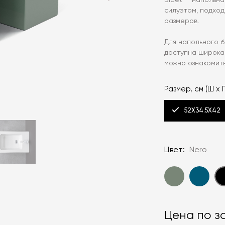
Bidet — напольн
силуэтом, подхо
размеров.
Для напольного б
доступна широкая
можно ознакомить
Размер, см (Ш х Г
52X34.5X42
Цвет:
Nero
Цена по з