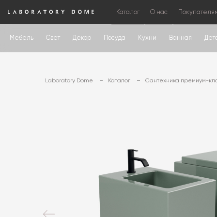
Каталог
О нас
Покупателя
Мебель
Свет
Декор
Посуда
Кухни
Ванная
Дет
Laboratory Dome
Каталог
Сантехника премиум-кл