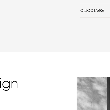
При оформлении
оплачиваете 10
О ДОСТАВКЕ
если она выбра
Вы можете восп
сотрудничаем 
забрать покупк
которой вы мож
доставки авто
картами Visa, M
оформлении зак
товара. Когда 
Вы также может
менеджер свяже
оплаты через б
контактных дан
оплаты по счет
поступления то
любым удобным 
назначения пр
заявку по форм
свяжется с вам
время и дату д
ign