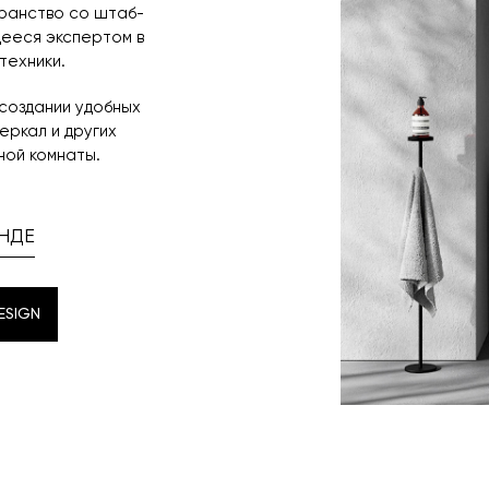
транство со штаб-
щееся экспертом в
техники.
 создании удобных
зеркал и других
ной комнаты.
НДЕ
ESIGN
ESIGN