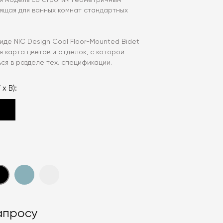
ая модель со строгим геометричным
дящая для ванных комнат стандартных
иде NIC Design Cool Floor-Mounted Bidet
 карта цветов и отделок, с которой
ся в разделе тех. спецификации.
 х В):
апросу