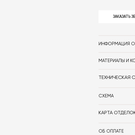
ЗАКАЗАТЬ 
ИНФОРМАЦИЯ О
Бренд
МАТЕРИАЛЫ И К
Стиль
Керамика.
ТЕХНИЧЕСКАЯ 
Цвет
3d-модель
СХЕМА
КАРТА ОТДЕЛО
ОБ ОПЛАТЕ