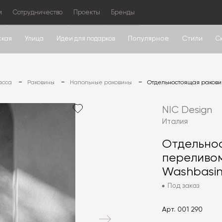
м
Сотрудничество
Проекты
Бренды
Популярное
Стили
ская
Улица
Идеи для подарков
С
асса
Раковины
Напольные раковины
Отдельностоящая раковин
NIC Design
Италия
Отдельно
переливом 
Washbasi
Под заказ
Арт.
001 290