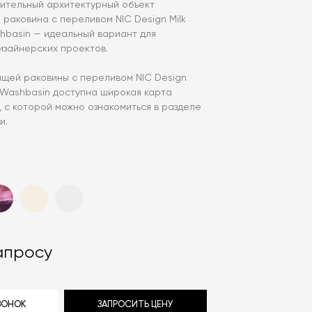
зительный архитектурный объект
раковина с переливом NIC Design Milk
hbasin — идеальный вариант для
изайнерских проектов.
ящей раковины с переливом NIC Design
g Washbasin доступна широкая карта
, с которой можно ознакомиться в разделе
и.
апросу
ЗВОНОК
ЗАПРОСИТЬ ЦЕНУ