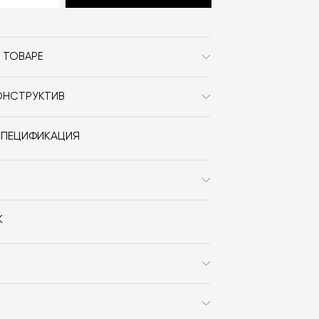
 ТОВАРЕ
NIC Design
ОНСТРУКТИВ
Современный / Сканди /
Неоклассика / Минимализм
СПЕЦИФИКАЦИЯ
закруглённые края
Nero
скачать
К
 заказа в интернет-магазине вы
0% стоимости заказа и доставки,
на способом получения. Мы