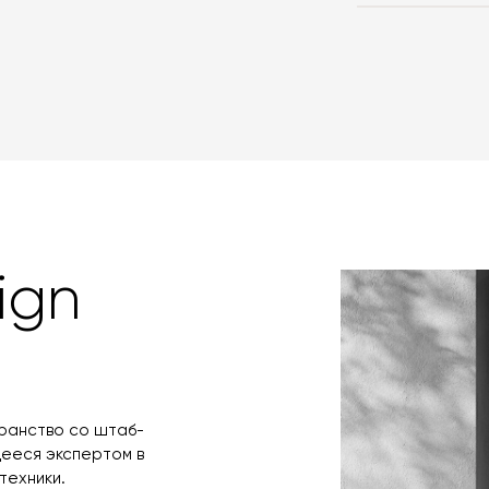
Вы можете восп
сотрудничаем 
забрать покупк
которой вы мож
доставки авто
картами Visa, M
оформлении зак
товара. Когда 
Вы также может
менеджер свяже
оплаты через б
контактных дан
оплаты по счет
поступления то
любым удобным 
назначения пр
заявку по форм
свяжется с вам
время и дату д
ign
транство со штаб-
щееся экспертом в
техники.