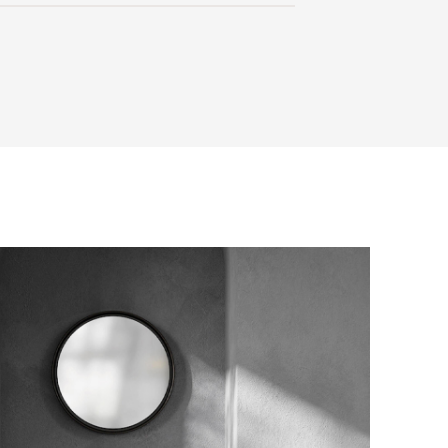
ользоваться услугой доставки, либо
с платформой
PayKeeper
, благодаря
и самостоятельно. Стоимость
ете оплатить заказ банковскими
матически рассчитывается при
asterCard, «МИР».
аза – учитываются адрес и габариты
товары будут готовы к отправке, наш
е воспользоваться возможностью
тся с вами для согласования
анковский счет. Для оформления
ных и адреса доставки. После
у, пожалуйста, свяжитесь с нами
вара на терминал в городе
для вас способом, либо оставьте
едставитель транспортной компании
е обратной связи.
и, чтобы согласовать удобное для вас
оставки.