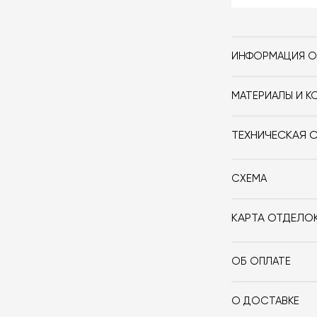
ИНФОРМАЦИЯ О
Бренд
МАТЕРИАЛЫ И К
Стиль
Керамика.
ТЕХНИЧЕСКАЯ 
Форма
Цвет
СХЕМА
3d-модель
КАРТА ОТДЕЛО
ОБ ОПЛАТЕ
При оформлении
оплачиваете 10
О ДОСТАВКЕ
если она выбра