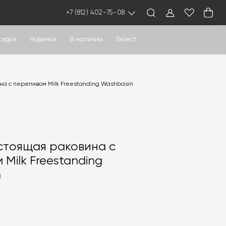
+7 (812) 402-75-08
кидки
Новинки
В наличии
Select
а с переливом Milk Freestanding Washbasin
стоящая раковина с
Milk Freestanding
n