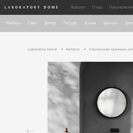
Каталог
О нас
Покупателя
Мебель
Свет
Декор
Посуда
Кухни
Ванная
Дет
Laboratory Dome
Каталог
Сантехника премиум-кл