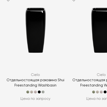
Я согласен с
политикой персональных данных
ЗАДАТЬ ВОПРОС
Cielo
Cielo
ЗАДАТЬ ВОПРОС
Отдельностоящая раковина Shui
Отдельностоящая р
Freestanding Washbasin
Freestanding 
Цена по запросу
Цена по за