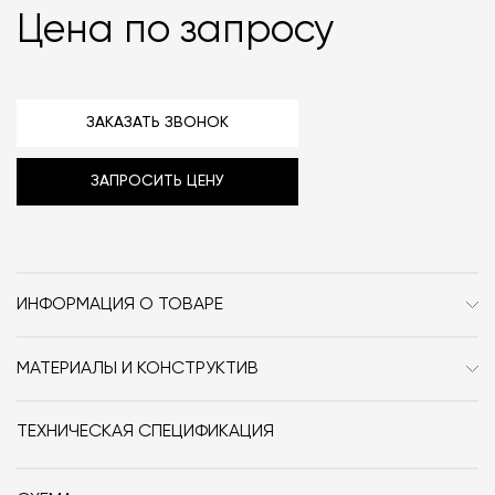
Цена по запросу
ЗАКАЗАТЬ ЗВОНОК
ЗАПРОСИТЬ ЦЕНУ
ИНФОРМАЦИЯ О ТОВАРЕ
Бренд
NIC Design
МАТЕРИАЛЫ И КОНСТРУКТИВ
Стиль
Современный / Сканди /
Мрамор.
Неоклассика /
ТЕХНИЧЕСКАЯ СПЕЦИФИКАЦИЯ
Минимализм
Форма
закруглённые края