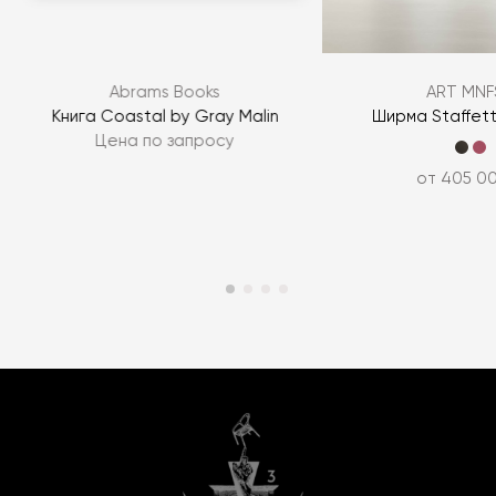
Abrams Books
ART MNF
e
Книга Coastal by Gray Malin
Ширма Staffet
Цена по запросу
от 405 0