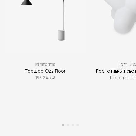
Я согласен с
политикой персональных данных
ЗАДАТЬ ВОПРОС
Miniforms
Tom Dix
ЗАДАТЬ ВОПРОС
Торшер Ozz Floor
Портативный свет
193 245 ₽
Цена по за