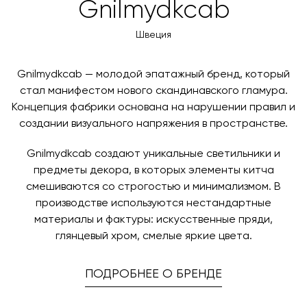
Вы также можете воспользоваться возможностью
Gnilmydkcab
менеджер свяжется с вами для согласования
оплаты через банковский счет. Для оформления
контактных данных и адреса доставки. После
оплаты по счету, пожалуйста, свяжитесь с нами
Швеция
поступления товара на терминал в городе
любым удобным для вас способом, либо оставьте
назначения представитель транспортной компании
заявку по форме обратной связи.
свяжется с вами, чтобы согласовать удобное для вас
Gnilmydkcab — молодой эпатажный бренд, который
время и дату доставки.
стал манифестом нового скандинавского гламура.
Концепция фабрики основана на нарушении правил и
создании визуального напряжения в пространстве.
Gnilmydkcab создают уникальные светильники и
предметы декора, в которых элементы китча
смешиваются со строгостью и минимализмом. В
производстве используются нестандартные
материалы и фактуры: искусственные пряди,
глянцевый хром, смелые яркие цвета.
ПОДРОБНЕЕ О БРЕНДЕ