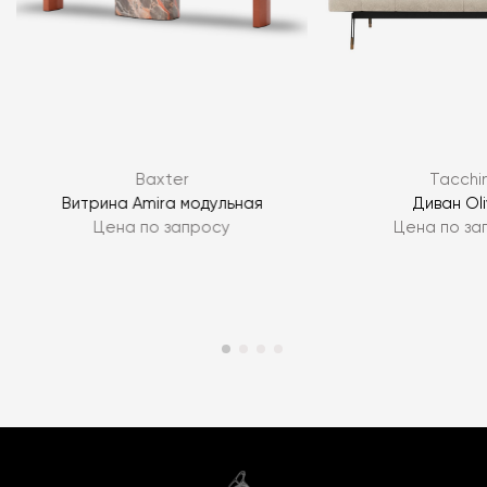
Baxter
Tacchin
Витрина Amira модульная
Диван Oli
Цена по запросу
Цена по за