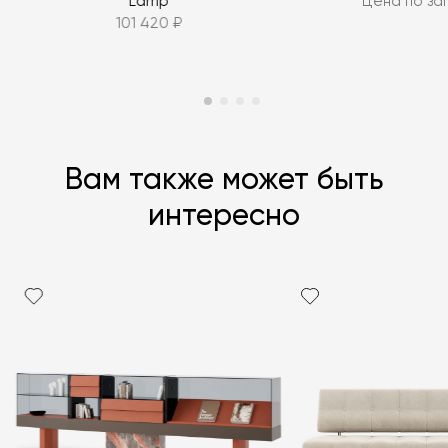
Lamp
Цена по за
101 420 ₽
Вам также может быть
интересно